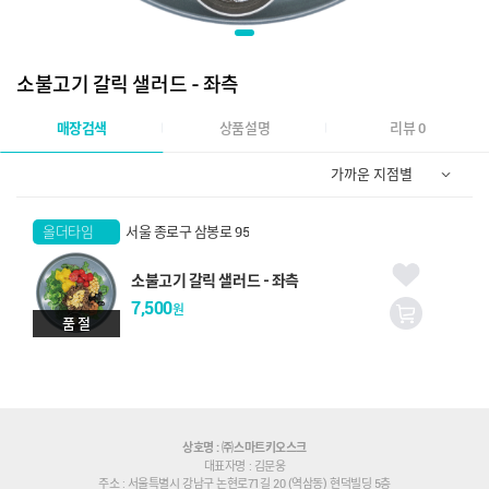
소불고기 갈릭 샐러드 - 좌측
매장검색
상품설명
리뷰 0
올더타임
서울 종로구 삼봉로 95
광화문점
소불고기 갈릭 샐러드 - 좌측
7,500
원
품 절
상호명 : ㈜스마트키오스크
대표자명 : 김문웅
주소 : 서울특별시 강남구 논현로71길 20 (역삼동) 현덕빌딩 5층