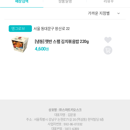
매장검색
상품설명
리뷰 0
맹그로브
서울 동대문구 왕산로 22
신설점
[냉동] 햇반 스팸 김치볶음밥 220g
4,600
원
상호명 : ㈜스마트키오스크
대표자명 : 김문웅
주소 : 서울특별시 강남구 논현로71길 20 (역삼동) 현덕빌딩 5층
사업자번호 : 592-86-01332
대표번호 : 1811-6359