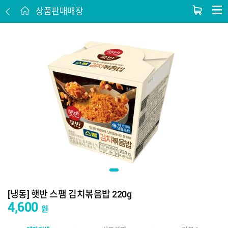
상품판매매장
[냉동] 햇반 스팸 김치볶음밥 220g
4,600
원