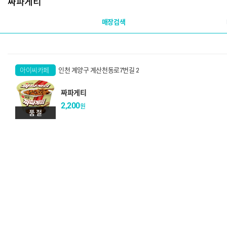
짜파게티
매장검색
아이씨카페
인천 계양구 계산천동로7번길 2
인천계산점
짜파게티
2,200
원
품 절